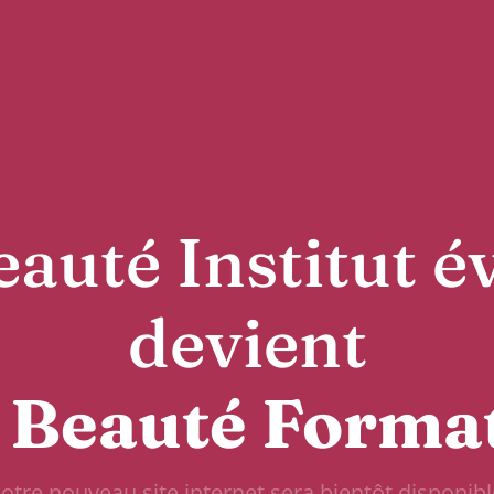
auté Institut é
devient
 Beauté Forma
otre nouveau site internet sera bientôt disponibl