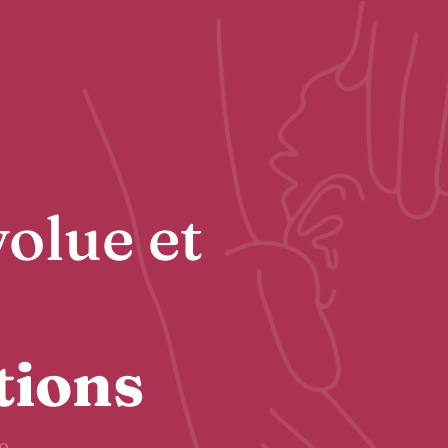
volue et
tions
e.